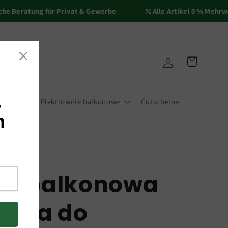
Beratung für Privat & Gewerbe
Alle Artikel 0 % Mehrwerts
Zaloguj
Koszyk
się
cesoria
Elektrownie balkonowe
Gutscheine
nia balkonowa
towa do