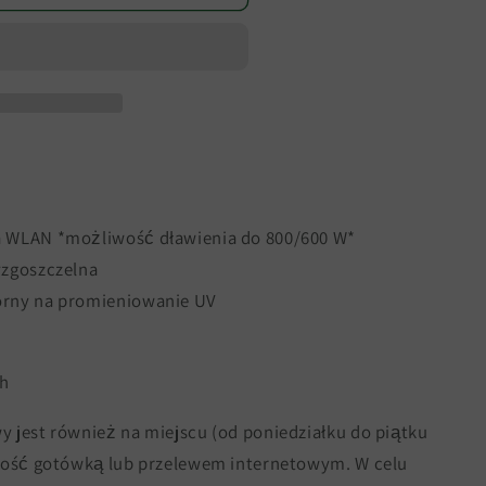
a WLAN *możliwość dławienia do 800/600 W*
yzgoszczelna
orny na promieniowanie UV
ch
 jest również na miejscu (od poniedziałku do piątku
tność gotówką lub przelewem internetowym. W celu