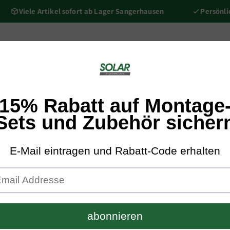
Viele Artikel sofort ab Lager Sangerhausen
Persönliche 
nik
Kompletne pakiety
Zestawy montażowe
Podbudowa/ak
Solar SGH Shop
Elektrow
1600W go