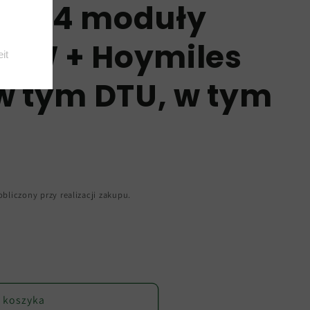
ia, 4 moduły
20W + Hoymiles
w tym DTU, w tym
bliczony przy realizacji zakupu.
 koszyka