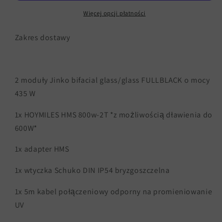
do
do
podłączenia
podłączenia
Więcej opcji płatności
2x
2x
435W
435W
Zakres dostawy
FullBlack
FullBlack
szkło/szkło/dwustronna
szkło/szkło/dwustronna
Jinko
Jinko
+
+
2 moduły Jinko bifacial glass/glass FULLBLACK o mocy
Hoymiles
Hoymiles
435 W
HMS800
HMS800
1x HOYMILES HMS 800w-2T *z możliwością dławienia do
600W*
1x adapter HMS
1x wtyczka Schuko DIN IP54 bryzgoszczelna
1x 5m kabel połączeniowy odporny na promieniowanie
UV