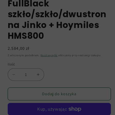
FullBlack
szkło/szkło/dwustron
na Jinko + Hoymiles
HMS800
Cena
2.584,00 zł
regularna
Z wliczonym podatkiem.
Koszt wysyłki
obliczony przy realizacji zakupu.
Ilość
Zmniejsz
Zwiększ
ilość
ilość
dla
dla
Elektrownia
Elektrownia
Dodaj do koszyka
balkonowa
balkonowa
800W
800W
gotowa
gotowa