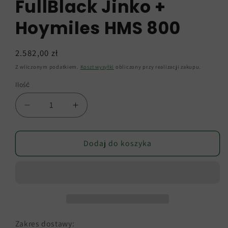
FullBlack Jinko +
Hoymiles HMS 800
Cena
2.582,00 zł
regularna
Z wliczonym podatkiem.
Koszt wysyłki
obliczony przy realizacji zakupu.
Ilość
Zmniejsz
Zwiększ
ilość
ilość
dla
dla
Elektrownia
Elektrownia
Dodaj do koszyka
balkonowa
balkonowa
800W
800W
gotowa
gotowa
do
do
podłączenia
podłączenia
2x
2x
440W
440W
Zakres dostawy: