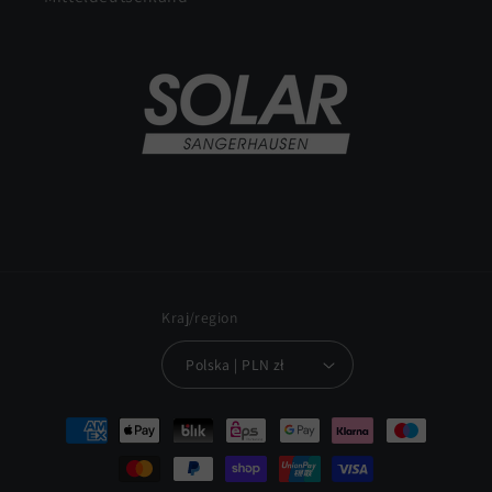
Kraj/region
Polska | PLN zł
Metody
płatności