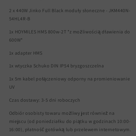
FullBlack
FullBlack
Jinko
Jinko
2 x 440W Jinko Full Black moduły słoneczne -
JKM440N-
+
+
54HL4R-B
Hoymiles
Hoymiles
HMS
HMS
1x HOYMILES HMS 800w-2T *z możliwością dławienia do
800
800
600W*
1x adapter HMS
1x wtyczka Schuko DIN IP54 bryzgoszczelna
1x 5m kabel połączeniowy odporny na promieniowanie
UV
Czas dostawy: 3-5 dni roboczych
Odbiór osobisty towaru możliwy jest również na
miejscu (od poniedziałku do piątku w godzinach 10:00-
16:00), płatność gotówką lub przelewem internetowym.