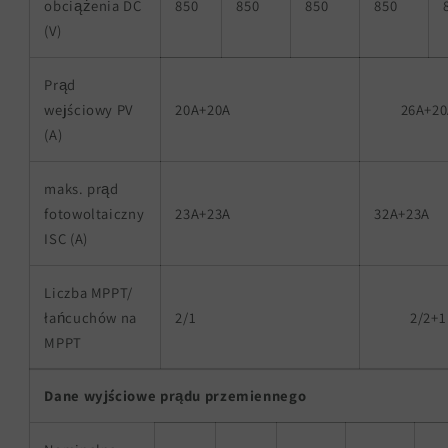
obciążenia DC
850
850
850
850
(V)
Prąd
wejściowy PV
20A+20A
26A+2
(A)
maks. prąd
fotowoltaiczny
23A+23A
32A+23A
ISC (A)
Liczba MPPT/
łańcuchów na
2/1
2/2+1
MPPT
Dane wyjściowe prądu przemiennego