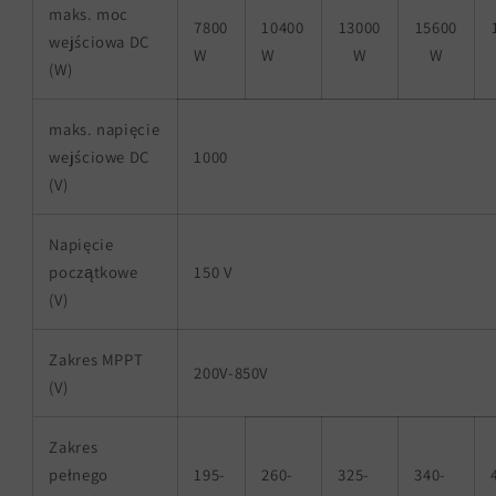
maks. moc
7800
10400
13000
15600
wejściowa DC
W
W
W
W
(W)
maks. napięcie
wejściowe DC
1000
(V)
Napięcie
początkowe
150 V
(V)
Zakres MPPT
200V-850V
(V)
Zakres
pełnego
195-
260-
325-
340-