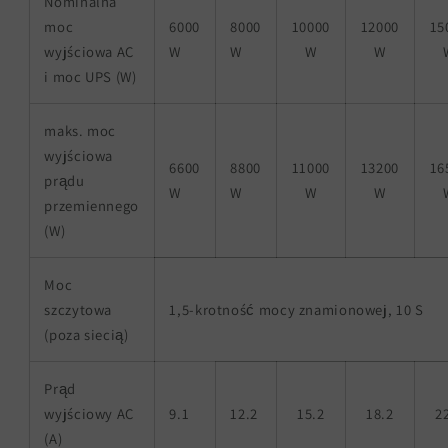
Nominalna
moc
6000
8000
10000
12000
15
wyjściowa AC
W
W
W
W
i moc UPS (W)
maks. moc
wyjściowa
6600
8800
11000
13200
16
prądu
W
W
W
W
przemiennego
(W)
Moc
szczytowa
1,5-krotność mocy znamionowej, 10 S
(poza siecią)
Prąd
wyjściowy AC
9.1
12.2
15.2
18.2
2
(A)