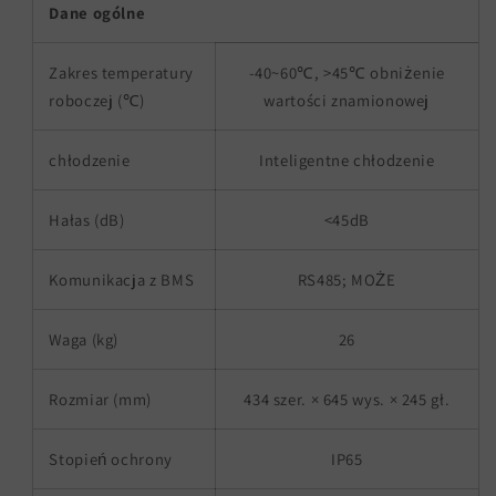
Dane ogólne
Zakres temperatury
-40~60℃, >45℃ obniżenie
roboczej (℃)
wartości znamionowej
chłodzenie
Inteligentne chłodzenie
Hałas (dB)
<45dB
Komunikacja z BMS
RS485; MOŻE
Waga (kg)
26
Rozmiar (mm)
434 szer. × 645 wys. × 245 gł.
Stopień ochrony
IP65