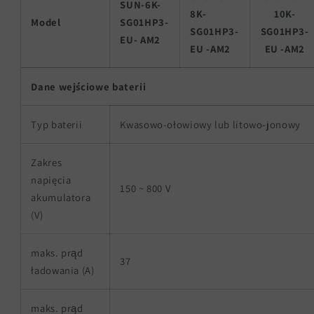
SUN-6K-
8K-
10K-
Model
SG01HP3-
SG01HP3-
SG01HP3-
EU-
AM2
EU
-AM2
EU
-AM2
Dane wejściowe baterii
Typ baterii
Kwasowo-ołowiowy lub litowo-jonowy
Zakres
napięcia
150 ~ 800 V
akumulatora
(V)
maks. prąd
37
ładowania (A)
maks. prąd