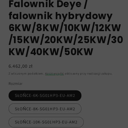
Falownik Deye /
falownik hybrydowy
6KW/8KW/10KW/12KW
/15KW/20KW/25KW/30
KW/40KW/50KW
Cena
6.462,00 zł
regularna
Z wliczonym podatkiem.
Koszt wysyłki
obliczony przy realizacji zakupu.
Rozmiar
SŁOŃCE-6K-SG01HP3-EU-AM2
SŁOŃCE-8K-SG01HP3-EU-AM2
SŁOŃCE-10K-SG01HP3-EU-AM2