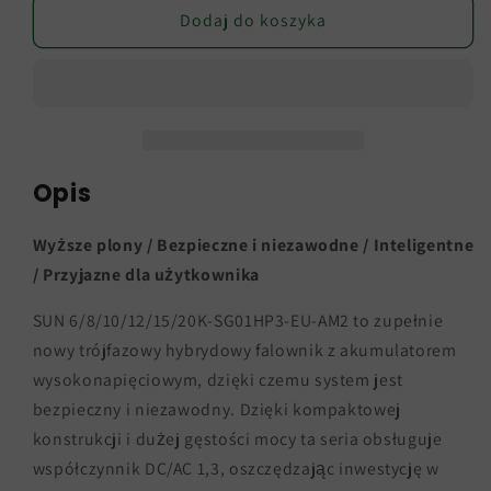
Falownik
Falownik
Dodaj do koszyka
Deye
Deye
/
/
falownik
falownik
hybrydowy
hybrydowy
6KW/8KW/10KW/12KW/15KW/20KW/25KW/
6KW/8KW/10KW/12KW/15KW/20
Opis
Wyższe plony / Bezpieczne i niezawodne / Inteligentne
/ Przyjazne dla użytkownika
SUN 6/8/10/12/15/20K-SG01HP3-EU-AM2 to zupełnie
nowy trójfazowy hybrydowy falownik z akumulatorem
wysokonapięciowym, dzięki czemu system jest
bezpieczny i niezawodny. Dzięki kompaktowej
konstrukcji i dużej gęstości mocy ta seria obsługuje
współczynnik DC/AC 1,3, oszczędzając inwestycję w