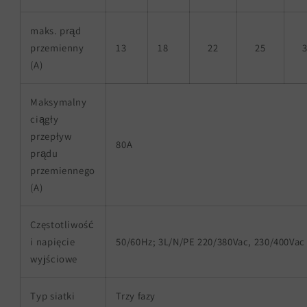
maks. prąd
przemienny
13
18
22
25
(A)
Maksymalny
ciągły
przepływ
80A
prądu
przemiennego
(A)
Częstotliwość
i napięcie
50/60Hz; 3L/N/PE 220/380Vac, 230/400Vac
wyjściowe
Typ siatki
Trzy fazy