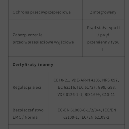
Ochrona przeciwprzepięciowa
Zintegrowany
Prąd stały typu II
Zabezpieczenie
/ prąd
przeciwprzepięciowe wyjściowe
przemienny typu
II
Certyfikaty i normy
CEI 0-21, VDE-AR-N 4105, NRS 097,
Regulacja sieci
IEC 62116, IEC 61727, G99, G98,
VDE 0126-1-1, RD 1699, C10-11
Bezpieczeństwo
IEC/EN 61000-6-1/2/3/4, IEC/EN
EMC / Norma
62109-1, IEC/EN 62109-2