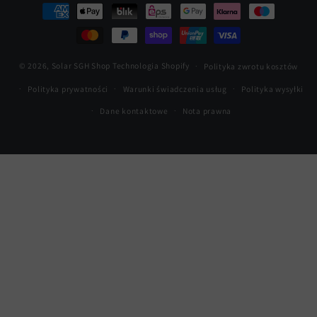
Metody
płatności
© 2026,
Solar SGH Shop
Technologia Shopify
Polityka zwrotu kosztów
Polityka prywatności
Warunki świadczenia usług
Polityka wysyłki
Dane kontaktowe
Nota prawna