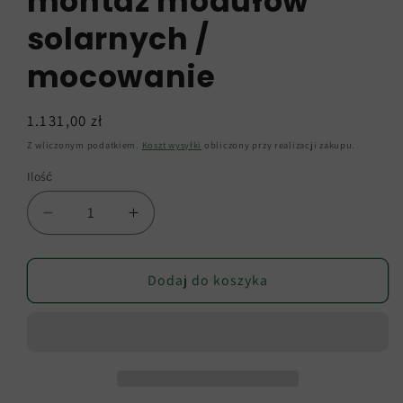
montaż modułów
solarnych /
mocowanie
Cena
1.131,00 zł
regularna
Z wliczonym podatkiem.
Koszt wysyłki
obliczony przy realizacji zakupu.
Ilość
Zmniejsz
Zwiększ
ilość
ilość
dla
dla
Zestaw
Zestaw
Dodaj do koszyka
montażowy
montażowy
do
do
2
2
modułów
modułów
solarnych
solarnych
na
na