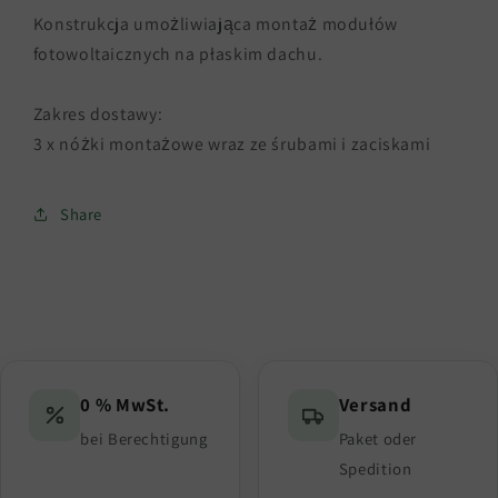
płaskim
płaskim
Konstrukcja umożliwiająca montaż modułów
dachu
dachu
fotowoltaicznych na płaskim dachu.
-
-
montaż
montaż
Zakres dostawy:
modułów
modułów
solarnych
solarnych
3 x nóżki montażowe wraz ze śrubami i zaciskami
/
/
mocowanie
mocowanie
Share
0 % MwSt.
Versand
bei Berechtigung
Paket oder
Spedition