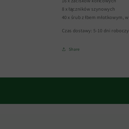
16 x zacisków końcowych
8 x łączników szynowych
40 x śrub z łbem młotkowym, w
Czas dostawy: 5-10 dni robocz
Share