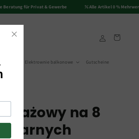
ratung für Privat & Gewerbe
Alle Artikel 0 % Mehrwertst
Zaloguj
Koszyk
się
cesoria
Elektrownie balkonowe
Gutscheine
ontażowy na 8
solarnych