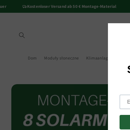
Przejdź
Kostenloser Versand ab 50 € Montage-Material
do
treści
Dom
Moduły słoneczne
Klimaanlage
Falow
Pomiń,
aby
przejść
do
informacji
o
produkcie