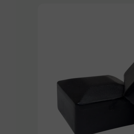
przejść
do
informacji
o
produkcie