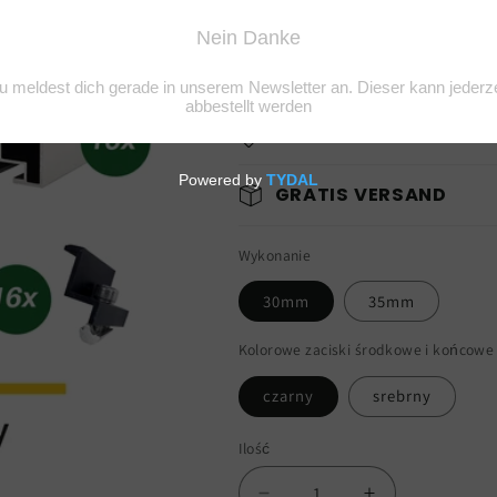
Cena
3.618,00 zł
regularna
Z wliczonym podatkiem.
Koszt wysyłki
o
0% MEHRWERTSTEUER
GRATIS VERSAND
Wykonanie
30mm
35mm
Kolorowe zaciski środkowe i końcowe
czarny
srebrny
Ilość