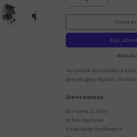
Zmniejsz
Zwiększ
ilość
ilość
dla
dla
Zestaw
Zestaw
Dodaj do
montażowy
montażowy
na
na
8
8
modułów
modułów
solarnych
solarnych
Więcej opcj
Ten zestaw do montażu 8 modu
potrzebujesz. Wybierz, do któ
Zakres dostawy
16 x szyna (1,20 m)
24 haki dachowe
8 x zacisków środkowych