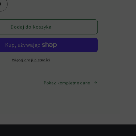
Zwiększ
ilość
dla
Zaślepki
Dodaj do koszyka
-
podwójne
e
opakowanie
Więcej opcji płatności
Pokaż kompletne dane